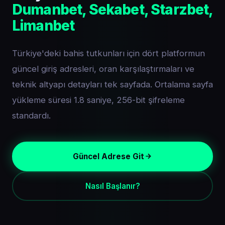
Dumanbet, Sekabet, Starzbet,
Limanbet
Türkiye'deki bahis tutkunları için dört platformun
güncel giriş adresleri, oran karşılaştırmaları ve
teknik altyapı detayları tek sayfada. Ortalama sayfa
yükleme süresi 1.8 saniye, 256-bit şifreleme
standardı.
Güncel Adrese Git
Nasıl Başlanır?