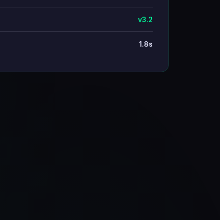
v3.2
1.8s