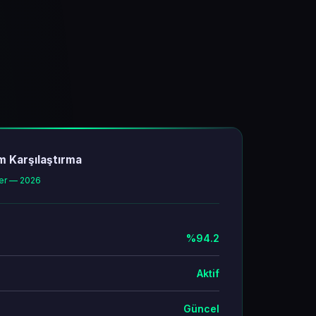
m Karşılaştırma
ler — 2026
%94.2
Aktif
Güncel