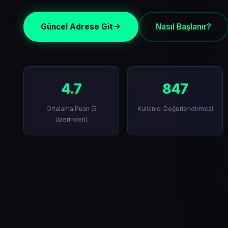
Güncel Adrese Git
Nasıl Başlanır?
4.7
847
Ortalama Puan (5
Kullanıcı Değerlendirmesi
üzerinden)