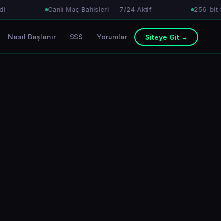
Canlı Maç Bahisleri — 7/24 Aktif
256-bit SSL Şifrelem
Nasıl Başlanır
SSS
Yorumlar
Siteye Git →