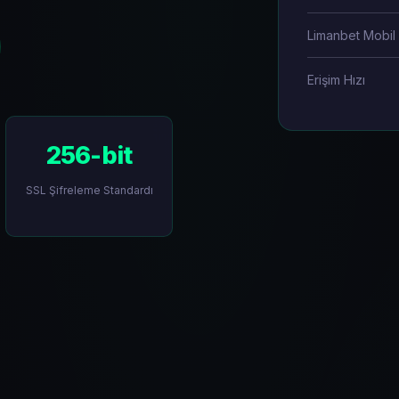
Limanbet Mobil
Erişim Hızı
256-bit
SSL Şifreleme Standardı