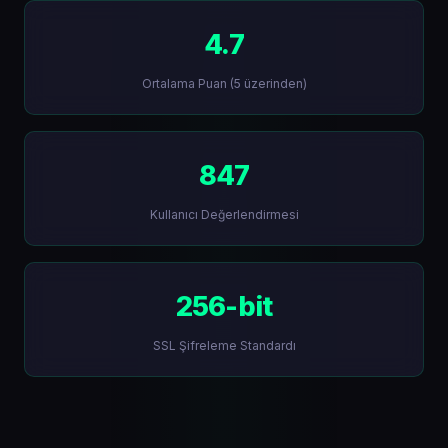
4.7
Ortalama Puan (5 üzerinden)
847
Kullanıcı Değerlendirmesi
256-bit
SSL Şifreleme Standardı