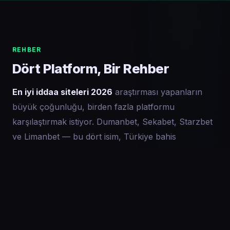
REHBER
Dört Platform, Bir Rehber
En iyi iddaa siteleri 2026
araştırması yapanların
büyük çoğunluğu, birden fazla platformu
karşılaştırmak istiyor. Dumanbet, Sekabet, Starzbet
ve Limanbet — bu dört isim, Türkiye bahis
topluluğunda son iki yılda sürekli gündemde kalmayı
başardı.
Şöyle düşün: Her platformun kendine özgü bir
yoğunluk alanı var. Dumanbet giriş süreçleri hızlı ve
direkt; Sekabet bonus yapısı görece daha katmanlı.