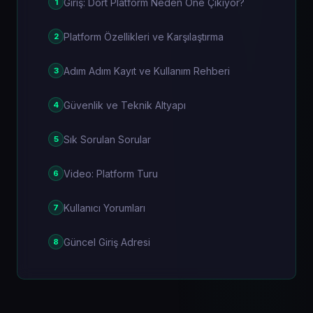
Giriş: Dört Platform Neden Öne Çıkıyor?
1
Platform Özellikleri ve Karşılaştırma
2
Adım Adım Kayıt ve Kullanım Rehberi
3
Güvenlik ve Teknik Altyapı
4
Sık Sorulan Sorular
5
Video: Platform Turu
6
Kullanıcı Yorumları
7
Güncel Giriş Adresi
8