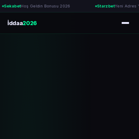
oş Geldin Bonusu 2026
Starzbet
Yeni Adres Yayında
İddaa
2026