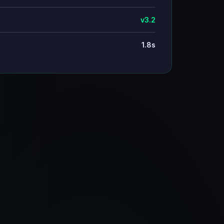
v3.2
1.8s