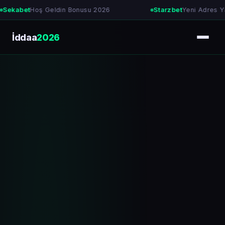
oş Geldin Bonusu 2026
Starzbet
Yeni Adres Yayında
İddaa
2026