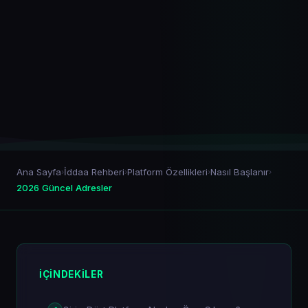
Ana Sayfa
İddaa Rehberi
Platform Özellikleri
Nasıl Başlanır
›
›
›
›
2026 Güncel Adresler
İÇINDEKILER