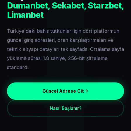
Dumanbet, Sekabet, Starzbet,
Limanbet
Türkiye'deki bahis tutkunları için dört platformun
güncel giriş adresleri, oran karşılaştırmaları ve
teknik altyapı detayları tek sayfada. Ortalama sayfa
yükleme süresi 1.8 saniye, 256-bit şifreleme
standardı.
Güncel Adrese Git
Nasıl Başlanır?