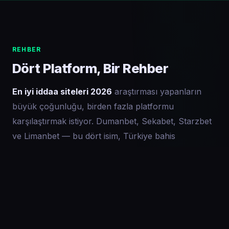
REHBER
Dört Platform, Bir Rehber
En iyi iddaa siteleri 2026
araştırması yapanların
büyük çoğunluğu, birden fazla platformu
karşılaştırmak istiyor. Dumanbet, Sekabet, Starzbet
ve Limanbet — bu dört isim, Türkiye bahis
topluluğunda son iki yılda sürekli gündemde kalmayı
başardı.
Şöyle düşün: Her platformun kendine özgü bir
yoğunluk alanı var. Dumanbet giriş süreçleri hızlı ve
direkt; Sekabet bonus yapısı görece daha katmanlı.