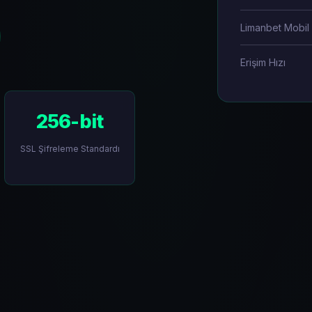
Limanbet Mobil
Erişim Hızı
256-bit
SSL Şifreleme Standardı