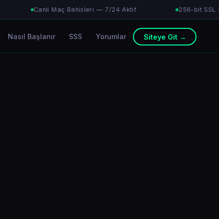
anlı Maç Bahisleri — 7/24 Aktif
256-bit SSL Şifreleme il
Nasıl Başlanır
SSS
Yorumlar
Siteye Git →