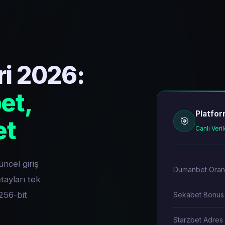
ri 2026:
et,
Platfor
🎯
et
Canlı Veri
üncel giriş
Dumanbet Oran
tayları tek
256-bit
Sekabet Bonus
Starzbet Adres