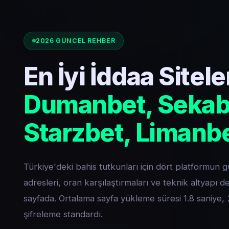
2026 GÜNCEL REHBER
En İyi İddaa Sitele
Dumanbet, Sekab
Starzbet, Limanb
Türkiye'deki bahis tutkunları için dört platformun g
adresleri, oran karşılaştırmaları ve teknik altyapı de
sayfada. Ortalama sayfa yükleme süresi 1.8 saniye, 
şifreleme standardı.