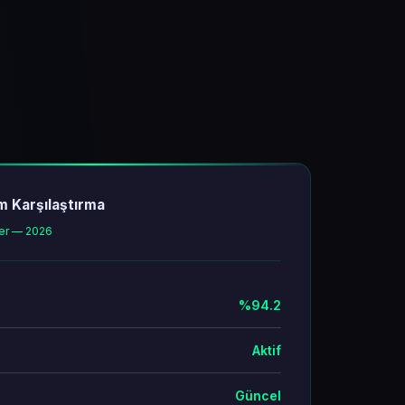
m Karşılaştırma
ler — 2026
%94.2
Aktif
Güncel