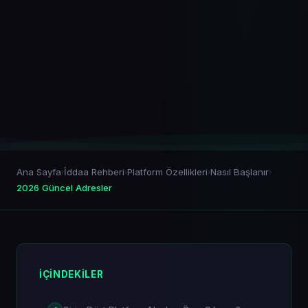
Ana Sayfa
İddaa Rehberi
Platform Özellikleri
Nasıl Başlanır
›
›
›
›
2026 Güncel Adresler
İÇINDEKILER