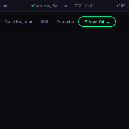
Canlı Maç Bahisleri — 7/24 Aktif
256-bit SSL Şifre
Nasıl Başlanır
SSS
Yorumlar
Siteye Git →