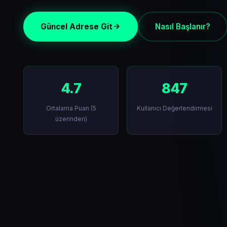
Güncel Adrese Git
Nasıl Başlanır?
4.7
847
Ortalama Puan (5
Kullanıcı Değerlendirmesi
üzerinden)