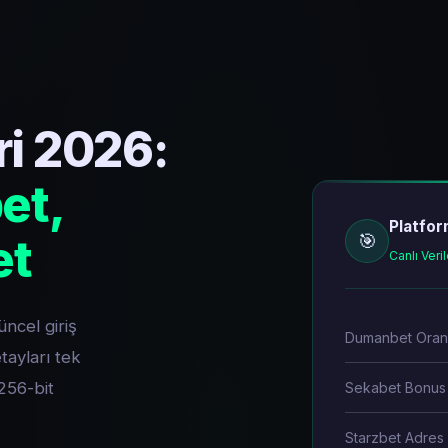
ri 2026:
et,
Platfor
🎯
et
Canlı Veri
üncel giriş
Dumanbet Oran
tayları tek
256-bit
Sekabet Bonus
Starzbet Adres