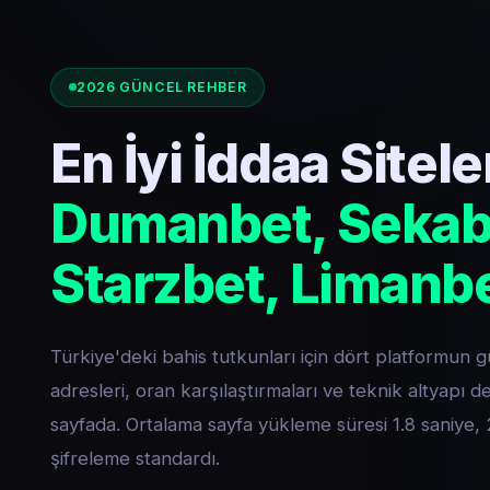
2026 GÜNCEL REHBER
En İyi İddaa Sitele
Dumanbet, Sekab
Starzbet, Limanb
Türkiye'deki bahis tutkunları için dört platformun g
adresleri, oran karşılaştırmaları ve teknik altyapı de
sayfada. Ortalama sayfa yükleme süresi 1.8 saniye, 
şifreleme standardı.