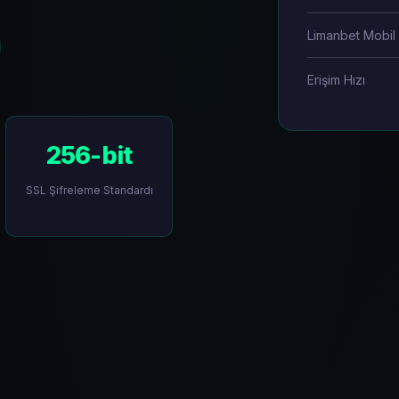
Limanbet Mobil
Erişim Hızı
256-bit
SSL Şifreleme Standardı