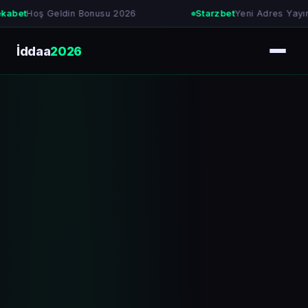
ldin Bonusu 2026
Starzbet
Yeni Adres Yayında
İddaa
2026