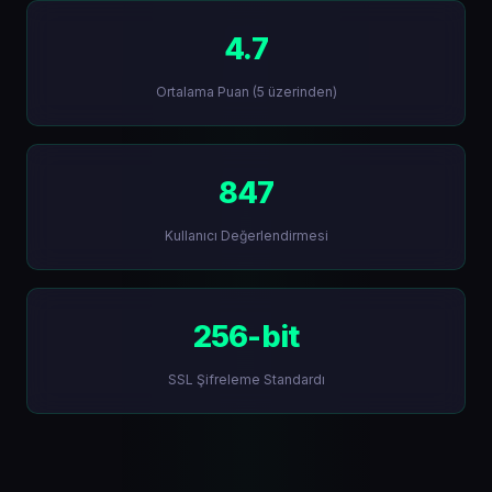
4.7
Ortalama Puan (5 üzerinden)
847
Kullanıcı Değerlendirmesi
256-bit
SSL Şifreleme Standardı