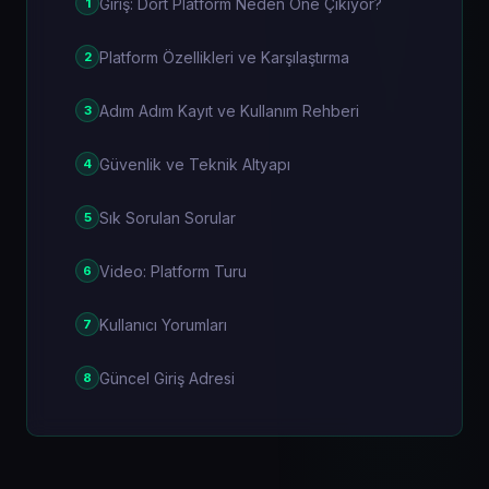
Giriş: Dört Platform Neden Öne Çıkıyor?
1
Platform Özellikleri ve Karşılaştırma
2
Adım Adım Kayıt ve Kullanım Rehberi
3
Güvenlik ve Teknik Altyapı
4
Sık Sorulan Sorular
5
Video: Platform Turu
6
Kullanıcı Yorumları
7
Güncel Giriş Adresi
8