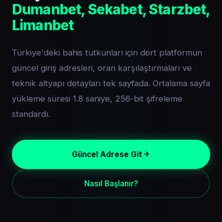
Dumanbet, Sekabet, Starzbet,
Limanbet
Türkiye'deki bahis tutkunları için dört platformun
güncel giriş adresleri, oran karşılaştırmaları ve
teknik altyapı detayları tek sayfada. Ortalama sayfa
yükleme süresi 1.8 saniye, 256-bit şifreleme
standardı.
Güncel Adrese Git
Nasıl Başlanır?