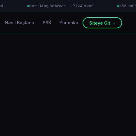
Canlı Maç Bahisleri — 7/24 Aktif
256-bit SSL Şifreleme
Nasıl Başlanır
SSS
Yorumlar
Siteye Git →