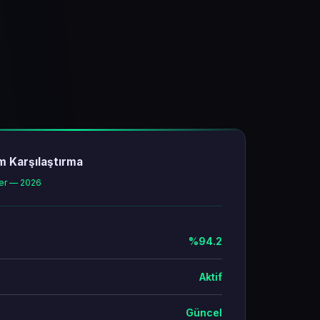
m Karşılaştırma
ler — 2026
%94.2
Aktif
Güncel