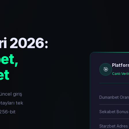
ri 2026:
et,
Platfor
🎯
et
Canlı Veri
üncel giriş
Dumanbet Oran
tayları tek
256-bit
Sekabet Bonus
Starzbet Adres