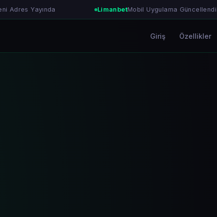
ayında
Limanbet
Mobil Uygulama Güncellendi
Giriş
Özellikler