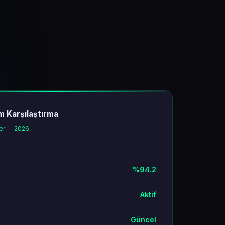
m Karşılaştırma
ler — 2026
%94.2
Aktif
Güncel