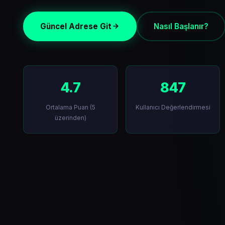
Güncel Adrese Git
Nasıl Başlanır?
4.7
847
Ortalama Puan (5
Kullanıcı Değerlendirmesi
üzerinden)