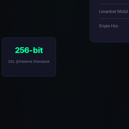
Limanbet Mobil
Erişim Hızı
256-bit
SSL Şifreleme Standardı