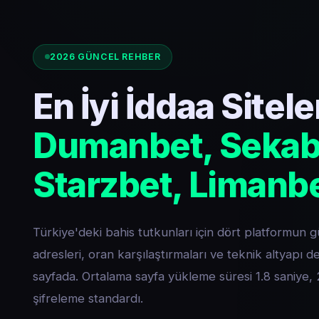
2026 GÜNCEL REHBER
En İyi İddaa Sitele
Dumanbet, Sekab
Starzbet, Limanb
Türkiye'deki bahis tutkunları için dört platformun g
adresleri, oran karşılaştırmaları ve teknik altyapı de
sayfada. Ortalama sayfa yükleme süresi 1.8 saniye, 
şifreleme standardı.