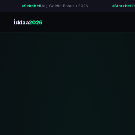
Sekabet
Hoş Geldin Bonusu 2026
Starzbet
Yeni Adres Y
İddaa
2026