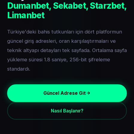
Dumanbet, Sekabet, Starzbet,
Limanbet
Türkiye'deki bahis tutkunları için dört platformun
güncel giriş adresleri, oran karşılaştırmaları ve
teknik altyapı detayları tek sayfada. Ortalama sayfa
yükleme süresi 1.8 saniye, 256-bit şifreleme
standardı.
Güncel Adrese Git
Nasıl Başlanır?