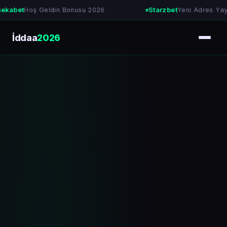
Geldin Bonusu 2026
Starzbet
Yeni Adres Yayında
İddaa
2026