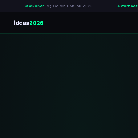
Sekabet
Hoş Geldin Bonusu 2026
Starzbet
Yeni Adres 
İddaa
2026