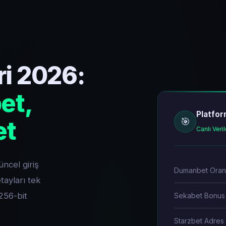
ri 2026:
et,
Platfor
🎯
et
Canlı Veri
üncel giriş
Dumanbet Oran
tayları tek
256-bit
Sekabet Bonus
Starzbet Adres