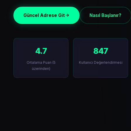
Güncel Adrese Git
Nasıl Başlanır?
4.7
847
Ortalama Puan (5
Kullanıcı Değerlendirmesi
üzerinden)