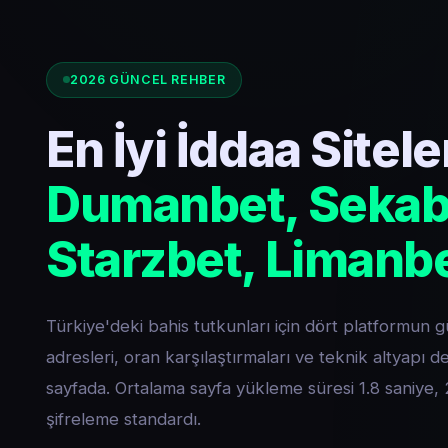
2026 GÜNCEL REHBER
En İyi İddaa Sitele
Dumanbet, Sekab
Starzbet, Limanb
Türkiye'deki bahis tutkunları için dört platformun g
adresleri, oran karşılaştırmaları ve teknik altyapı de
sayfada. Ortalama sayfa yükleme süresi 1.8 saniye, 
şifreleme standardı.