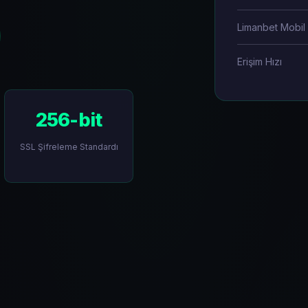
Limanbet Mobil
Erişim Hızı
256-bit
SSL Şifreleme Standardı