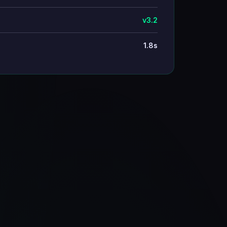
v3.2
1.8s