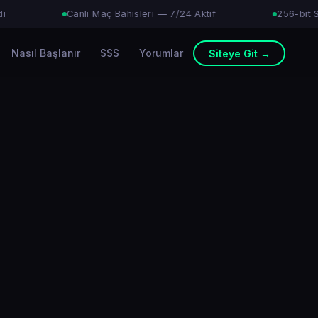
Canlı Maç Bahisleri — 7/24 Aktif
256-bit SSL Şifrelem
Nasıl Başlanır
SSS
Yorumlar
Siteye Git →