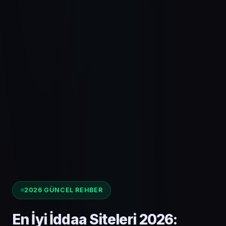
2026 GÜNCEL REHBER
En İyi İddaa Siteleri 2026: