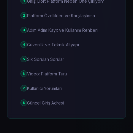
Giriş: Dört Platform Neden Öne Çıkıyor?
1
Platform Özellikleri ve Karşılaştırma
2
Adım Adım Kayıt ve Kullanım Rehberi
3
Güvenlik ve Teknik Altyapı
4
Sık Sorulan Sorular
5
Video: Platform Turu
6
Kullanıcı Yorumları
7
Güncel Giriş Adresi
8