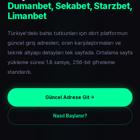
Dumanbet, Sekabet, Starzbet,
Limanbet
Türkiye'deki bahis tutkunları için dört platformun
güncel giriş adresleri, oran karşılaştırmaları ve
teknik altyapı detayları tek sayfada. Ortalama sayfa
yükleme süresi 1.8 saniye, 256-bit şifreleme
standardı.
Güncel Adrese Git
Nasıl Başlanır?